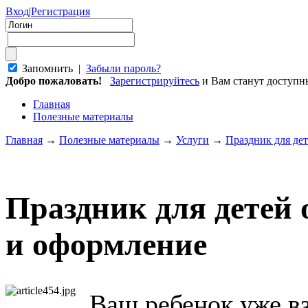
Вход
|
Регистрация
Запомнить |
Забыли пароль?
Добро пожаловать!
Зарегистрируйтесь
и Вам станут доступ
Главная
Полезные материалы
Главная
→
Полезные материалы
→
Услуги
→
Праздник для дет
Праздник для детей о
и оформление
Ваш ребенок уже в