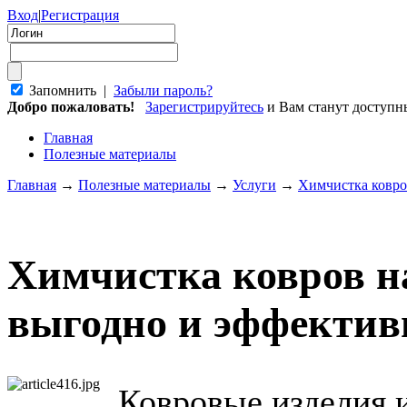
Вход
|
Регистрация
Запомнить |
Забыли пароль?
Добро пожаловать!
Зарегистрируйтесь
и Вам станут доступ
Главная
Полезные материалы
Главная
→
Полезные материалы
→
Услуги
→
Химчистка ковро
Химчистка ковров на
выгодно и эффектив
Ковровые изделия 