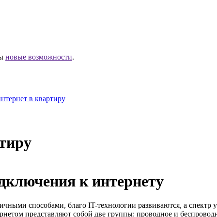
ны
новые возможности
.
интернет в квартиру
ртиру
дключения к интернету
чными способами, благо IT-технологии развиваются, а спектр у
нетом представляют собой две группы: проводное и беспровод