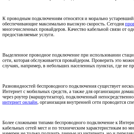
К проводным подключениям относятся и морально устаревший
обеспечивающие максимально высокую скорость. Сегодня
пров
многочисленных провайдеров. Качество кабельной связи от одн
предоставляемые услуги.
Выделенное проводное подключение при использовании стаци
сети, которая обслуживается провайдером. Проверить это мож
случаях, например, в небольших населенных пунктах, где не 
Разновидностей беспроводного подключения существует нескол
Интернет с мобильных средств, а также для организации дома
через роутер (маршрутизатор), подключенный непосредственн
интернет онлайн
, организация внутренней сети проводится сп
Более сложными типами беспроводного подключение к Интерне
кабельных сетей мест и по техническим характеристикам во м
намерен не только получать данные из интернета, но и передав