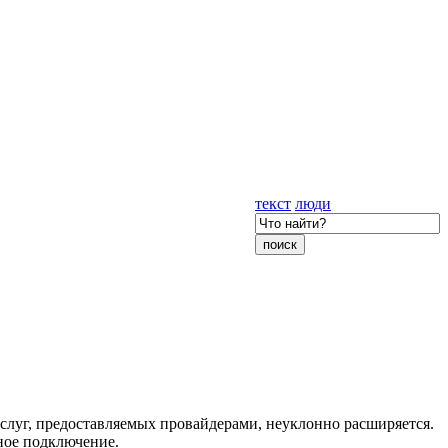
текст
люди
слуг, предоставляемых провайдерами, неуклонно расширяется.
ное подключение.