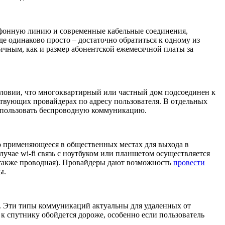
ефонную линию и современные кабельные соединения,
е одинаково просто – достаточно обратиться к одному из
ичным, как и размер абонентской ежемесячной платы за
ловии, что многоквартирный или частный дом подсоединен к
твующих провайдерах по адресу пользователя. В отдельных
 использовать беспроводную коммуникацию.
ко применяющееся в общественных местах для выхода в
учае wi-fi связь с ноутбуком или планшетом осуществляется
 также проводная). Провайдеры дают возможность
провести
ы.
. Эти типы коммуникаций актуальны для удаленных от
к спутнику обойдется дороже, особенно если пользователь