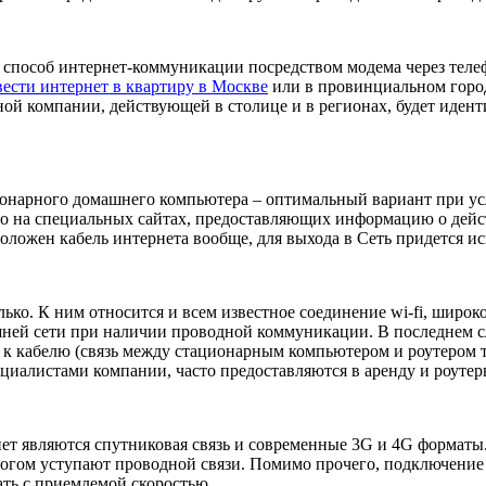
 способ интернет-коммуникации посредством модема через тел
ести интернет в квартиру в Москве
или в провинциальном город
ой компании, действующей в столице и в регионах, будет идент
онарного домашнего компьютера – оптимальный вариант при ус
но на специальных сайтах, предоставляющих информацию о дейс
проложен кабель интернета вообще, для выхода в Сеть придется
ько. К ним относится и всем известное соединение wi-fi, широ
шней сети при наличии проводной коммуникации. В последнем сл
о к кабелю (связь между стационарным компьютером и роутером
ециалистами компании, часто предоставляются в аренду и роутер
т являются спутниковая связь и современные 3G и 4G форматы
ногом уступают проводной связи. Помимо прочего, подключение 
ать с приемлемой скоростью.