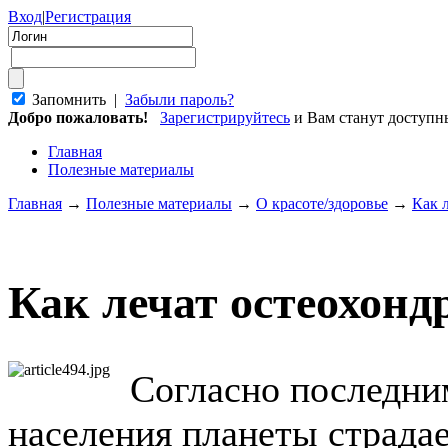
Вход
|
Регистрация
Запомнить |
Забыли пароль?
Добро пожаловать!
Зарегистрируйтесь
и Вам станут доступ
Главная
Полезные материалы
Главная
→
Полезные материалы
→
О красоте/здоровье
→
Как 
Как лечат остеохонд
Согласно последни
населения планеты страдае