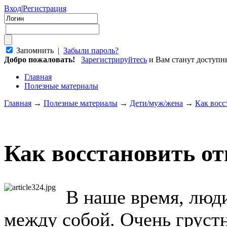
Вход
|
Регистрация
Запомнить |
Забыли пароль?
Добро пожаловать!
Зарегистрируйтесь
и Вам станут доступ
Главная
Полезные материалы
Главная
→
Полезные материалы
→
Дети/муж/жена
→
Как восс
Как восстановить о
В наше время, люд
между собой. Очень грустн