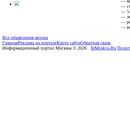
— ма
— съ
— 5-
— эк
— р
— ве
Все объявления автора
Главная
Реклама на портале
Карта сайта
Обратная связь
Информационный портал Москвы © 2026
IpMoskva.Ru
Полит