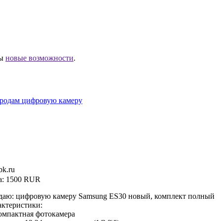
ны
новые возможности
.
родам цифровую камеру
k.ru
а:
1500 RUR
даю: цифровую камеру Samsung ES30 новый, комплект полный
актеристики:
омпактная фотокамера