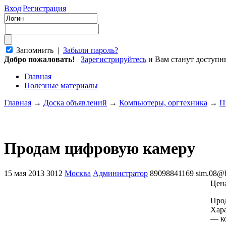
Вход
|
Регистрация
Запомнить |
Забыли пароль?
Добро пожаловать!
Зарегистрируйтесь
и Вам станут доступ
Главная
Полезные материалы
Главная
→
Доска объявлений
→
Компьютеры, оргтехника
→
П
Продам цифровую камеру
15 мая 2013
3012
Москва
Администратор
89098841169
sim.08@b
Цен
Про
Хар
— к