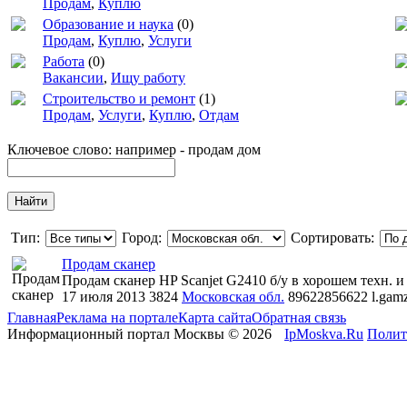
Продам
,
Куплю
Образование и наука
(0)
Продам
,
Куплю
,
Услуги
Работа
(0)
Вакансии
,
Ищу работу
Строительство и ремонт
(1)
Продам
,
Услуги
,
Куплю
,
Отдам
Ключевое слово: например - продам дом
Тип:
Город:
Сортировать:
Продам сканер
Продам сканер HP Scanjet G2410 б/у в хорошем техн. и
17 июля 2013
3824
Московская обл.
89622856622
l.gam
Главная
Реклама на портале
Карта сайта
Обратная связь
Информационный портал Москвы © 2026
IpMoskva.Ru
Полит